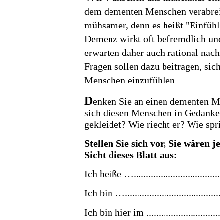
dem dementen Menschen verabreich
mühsamer, denn es heißt "Einfüh
Demenz wirkt oft befremdlich und
erwarten daher auch rational nac
Fragen sollen dazu beitragen, sic
Menschen einzufühlen.
D
enken Sie an einen dementen Me
sich diesen Menschen in Gedanken
gekleidet?
Wie riecht er? Wie spr
Stellen Sie sich vor, Sie wären 
Sicht dieses Blatt aus:
Ich heiße …......................................
Ich bin ….....................................
Ich bin hier im ................................