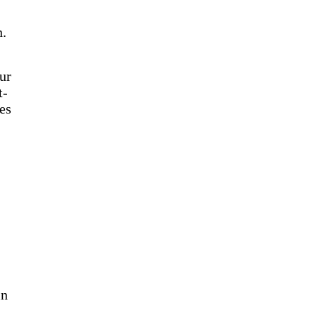
n.
ur
t-
es
in