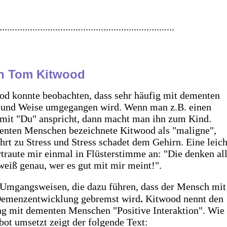
....................................................................
ch Tom Kitwood
d konnte beobachten, dass sehr häufig mit dementen
t und Weise umgegangen wird. Wenn man z.B. einen
it "Du" anspricht, dann macht man ihn zum Kind.
enten Menschen bezeichnete Kitwood als "maligne",
hrt zu Stress und Stress schadet dem Gehirn.
E
ine leich
aute mir einmal in Flüsterstimme an: "Die denken all
weiß genau, wer es gut mit mir meint!".
 Umgangsweisen, die dazu führen, dass der Mensch mit
 Demenzentwicklung gebremst wird
.
Kitwood nennt den
g mit dementen Menschen "Positive Interaktion". Wie
t umsetzt zeigt der folgende Text: