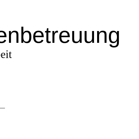
renbetreuung
eit