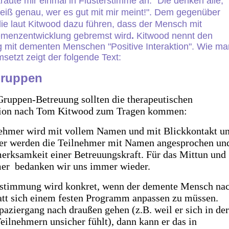
ute mir einmal in Flüsterstimme an: "Die denken alle,
weiß genau, wer es gut mit mir meint!". Dem gegenüber
ie laut Kitwood dazu führen, dass der Mensch mit
emenzentwicklung gebremst wird
.
Kitwood nennt den
 mit dementen Menschen "Positive Interaktion". Wie ma
etzt zeigt der folgende Text:
 Gruppen
ruppen-Betreuung sollten die therapeutischen
aktion nach Tom Kitwood zum Tragen kommen:
ehmer wird mit vollem Namen und mit Blickkontakt u
er werden die Teilnehmer mit Namen angesprochen un
merksamkeit einer Betreuungskraft. Für das Mittun und
mer bedanken wir uns immer wieder.
stimmung wird konkret, wenn der demente Mensch na
att sich einem festen Programm anpassen zu müssen.
aziergang nach draußen gehen (z.B. weil er sich in der
ilnehmern unsicher fühlt), dann kann er das in