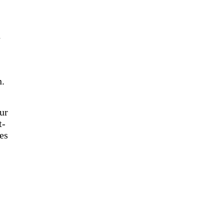
d
n.
ur
t-
es