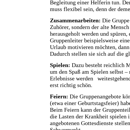
Begleitung einer Helferin tun. 
muss flexibel sein, denn der dem
Zusammenarbeiten
:
Die Gruppe
Zuhörer, sondern der alte Mensch 
herausgeholt werden und spüren, d
Gruppenleiter beispielsweise ei
Urlaub motivieren möchten, dann s
Dadurch stellen sie sich auf die 
Spielen
:
Dazu besteht reichlich 
um den Spaß
am Spielen selbst – 
Erlebnisse werden weitestgehend 
erst richtig schön.
Feiern
:
Die Gruppenangebote könn
(etwa eine
r Geburtstagsfeier) hab
Beim Feiern kann der Gruppente
die Lasten der Krankheit spiele
angebotenen Gottesdienste stelle
Schwerpunkt.