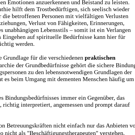
en Emotionen anzuerkennen und Beistand zu leisten.
hie hilft dem Trostbedürftigen, sich seelisch wieder
 die betroffenen Personen mit vielfältigen Verlusten
eziehungen, Verlust von Fähigkeiten, Erinnerungen,
nes unabhängigen Lebensstils – somit ist ein Verlangen
 Eingehen auf spirituelle Bedürfnisse kann hier für
wichtig werden.
e Grundlage für die verschiedenen
praktischen
rarchie der Grundbedürfnisse gehört die sichere Bindun
gspersonen zu den lebensnotwendigen Grundlagen der
eht es beim Umgang mit dementen Menschen häufig um
des Bindungsbedürfnisses immer ein Gegenüber, das
 richtig interpretiert, angemessen und prompt darauf
von Betreuungskräften nicht einfach nur das Anbieten v
so nicht als "Beschäftigungstherapeuten" verstehen,