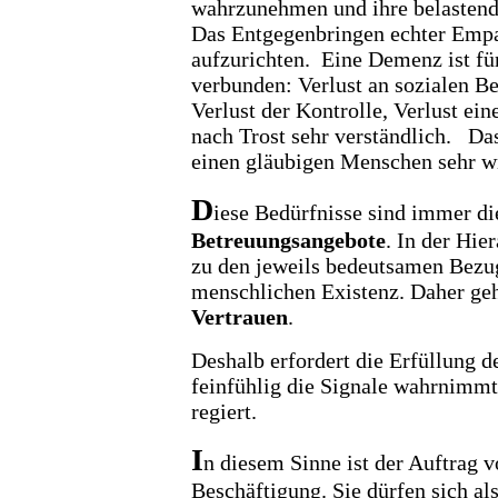
wahrzunehmen und ihre belastend
Das Entgegenbringen echter Empat
aufzurichten. Eine Demenz ist für
verbunden: Verlust an sozialen B
Verlust der Kontrolle, Verlust ei
nach Trost sehr verständlich. Das
einen gläubigen Menschen sehr 
D
iese Bedürfnisse sind immer di
Betreuungsangebote
. In der Hie
zu den jeweils bedeutsamen Bezu
menschlichen Existenz. Daher g
Vertrauen
.
Deshalb erfordert die Erfüllung 
feinfühlig die Signale wahrnimmt,
regiert.
I
n diesem Sinne ist der Auftrag 
Beschäftigung. Sie dürfen sich al