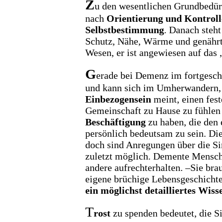
Z
u den wesentlichen Grundbedür
nach
Orientierung und Kontroll
Selbstbestimmung
. Danach steh
Schutz, Nähe, Wärme und genährt 
Wesen, er ist angewiesen auf das
G
erade bei Demenz im fortgeschr
und kann sich im Umherwandern,
Einbezogensein
meint, einen fest
Gemeinschaft zu Hause zu fühlen –
Beschäftigung
zu haben, die den 
persönlich bedeutsam zu sein. Di
doch sind Anregungen über die S
zuletzt möglich. Demente Mensc
andere aufrechterhalten. –Sie bra
eigene brüchige Lebensgeschichte
ein möglichst detailliertes Wiss
T
rost
zu spenden bedeutet, die Si