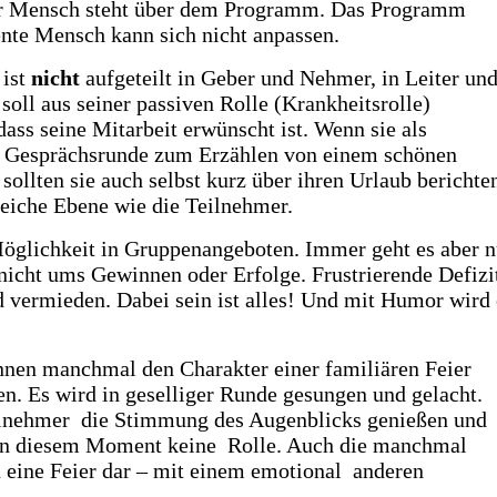
Der Mensch steht über dem Programm. Das Programm
ente Mensch kann sich nicht anpassen.
 ist
nicht
aufgeteilt in Geber und Nehmer, in Leiter un
soll aus seiner passiven Rolle (Krankheitsrolle)
ass seine Mitarbeit erwünscht ist. Wenn sie als
ne Gesprächsrunde zum Erzählen von einem schönen
ollten sie auch selbst kurz über ihren Urlaub berichte
gleiche Ebene wie die Teilnehmer.
Möglichkeit in Gruppenangeboten. Immer geht es aber n
nicht ums Gewinnen oder Erfolge. Frustrierende Defizi
vermieden. Dabei sein ist alles! Und mit Humor wird 
en manchmal den Charakter einer familiären Feier
en. Es wird in geselliger Runde gesungen und gelacht.
ilnehmer die Stimmung des Augenblicks genießen und
n in diesem Moment keine Rolle. Auch die manchmal
n eine Feier dar – mit einem emotional anderen