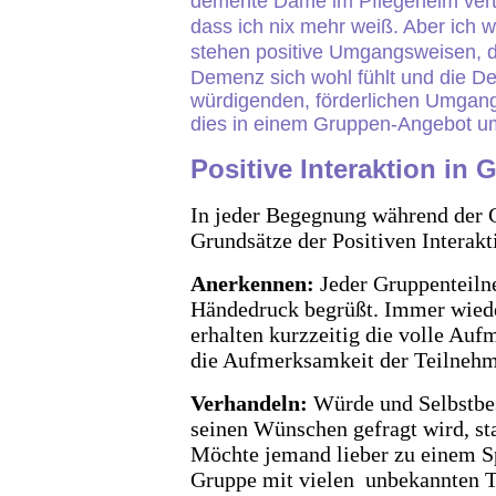
demente Dame im Pflegeheim vertra
dass ich nix mehr weiß. Aber ich 
stehen positive Umgangsweisen, d
Demenz sich wohl fühlt und die D
würdigenden, förderlichen Umgang
dies in einem Gruppen-Angebot ums
Positive Interaktion in
In jeder Begegnung während der G
Grundsätze der Positiven Inter
Anerkennen
:
Jeder Gruppenteiln
Händedruck begrüßt. Immer wied
erhalten kurzzeitig die volle Auf
die Aufmerksamkeit der Teilneh
Verhandeln
:
Würde und Selbstbe
seinen
Wünschen gefragt wird, st
Möchte jemand lieber zu einem Sp
Gruppe mit vielen unbekannten Te