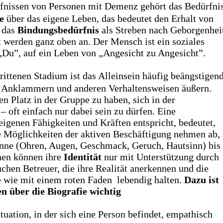
fnissen von Personen mit Demenz gehört das Bedürfni
e
über das eigene Leben, das bedeutet den Erhalt von
t das
Bindungsbedürfnis
als Streben nach Geborgenhei
werden ganz oben an. Der Mensch ist ein soziales
 „Du”, auf ein Leben von „Angesicht zu Angesicht”.
ittenen Stadium ist das Alleinsein häufig beängstigen
 Anklammern und anderen Verhaltensweisen äußern.
en Platz in der Gruppe zu haben, sich in der
 oft einfach nur dabei sein zu dürfen. Eine
eigenen Fähigkeiten und Kräften entspricht, bedeutet,
e Möglichkeiten der aktiven Beschäftigung nehmen ab,
inne (Ohren, Augen, Geschmack, Geruch, Hautsinn) bis
hen können ihre
Identität
nur mit Unterstützung durch
uchen Betreuer, die ihre Realität anerkennen und die
 wie mit einem roten Faden lebendig halten.
Dazu ist
en über die Biografie wichtig
tuation, in der sich eine Person befindet, empathisch