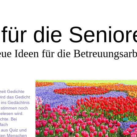
für die Senio
ue Ideen für die Betreuungsarb
zeit
Gedichte
ird das Gedicht
h ins Gedächtnis
n stimmen noch
elesen wird.
chte. Bei
fach
g aus Quiz und
alten Menschen