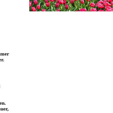
mmer
r.
t
en.
uer,