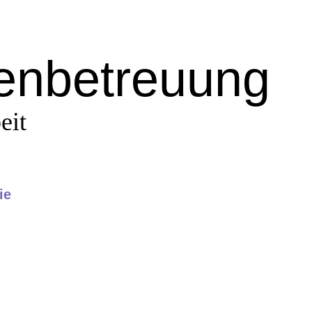
renbetreuung
eit
ie