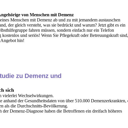
 Angehörige von Menschen mit Demenz
e eines Menschen mit Demenz ab und zu mit jemandem austauschen
and, der gleich versteht, was sie bedrückt und warum? Jetzt gibt es ein
elbsthilfegruppe fahren müssen, sondern einfach nur ein Telefon
ig kostenlos und seriös! Wenn Sie Pflegekraft oder Betreuungskraft sind
e Angebot hin!
Studie zu Demenz und
ch sich
 vielerlei Wechselwirkungen.
hte anhand der Gesundheitsdaten von über 510.000 Demenzerkrankten,
ten als die Durchschnitts-Bevölkerung.
ch der Demenz-Diagnose haben die Betroffenen ein dreifach höheres