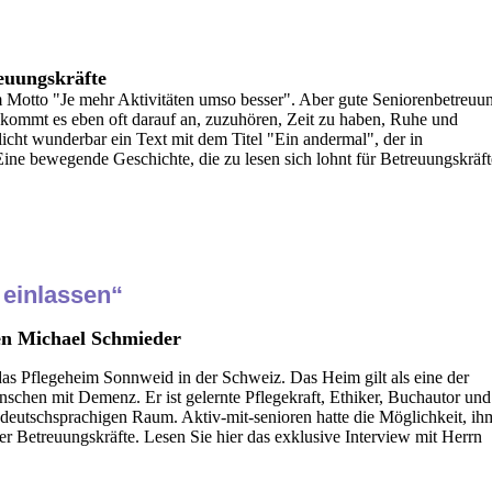
euungskräfte
Motto "Je mehr Aktivitäten umso besser". Aber gute Seniorenbetreuu
 kommt es eben oft darauf an, zuzuhören, Zeit zu haben, Ruhe und
icht wunderbar ein Text mit dem Titel "Ein andermal", der in
Eine bewegende Geschichte, die zu lesen sich lohnt für Betreuungskräft
 einlassen“
en Michael Schmieder
 das Pflegeheim Sonnweid in der Schweiz. Das Heim gilt als eine der
nschen mit Demenz. Er ist gelernte Pflegekraft, Ethiker, Buchautor und
 deutschsprachigen Raum.
Aktiv-mit-senioren hatte die Möglichkeit, ih
er Betreuungskräfte. Lesen Sie hier das exklusive Interview mit Herrn