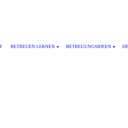
T
BETREUEN LERNEN
BETREUUNGSIDEEN
D