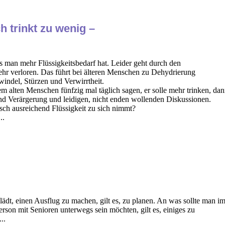
h trinkt zu wenig –
ss man mehr Flüssigkeitsbedarf hat. Leider geht durch den
hr verloren. Das führt bei älteren Menschen zu Dehydrierung
indel, Stürzen und Verwirrtheit.
 alten Menschen fünfzig mal täglich sagen, er solle mehr trinken, da
 und Verärgerung und leidigen, nicht enden wollenden Diskussionen.
nsch ausreichend Flüssigkeit zu sich nimmt?
..
ädt, einen Ausflug zu machen, gilt es, zu planen. An was sollte man i
son mit Senioren unterwegs sein möchten, gilt es, einiges zu
..