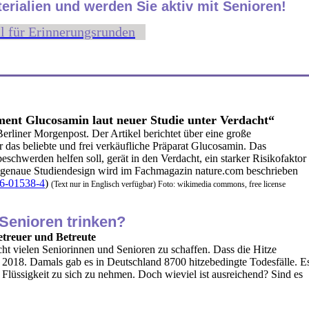
terialien und werden Sie aktiv mit Senioren!
l für Erinnerungsrunden
nt Glucosamin laut neuer Studie unter Verdacht“
 Berliner Morgenpost. Der Artikel berichtet über eine große
r das beliebte und frei verkäufliche Präparat Glucosamin. Das
schwerden helfen soll, gerät in den Verdacht, ein starker Risikofaktor
 genaue Studiendesign wird im Fachmagazin nature.com beschrieben
26-01538-4
)
(Text nur in Englisch verfügbar) Foto: wikimedia commons, free license
 Senioren trinken?
etreuer und Betreute
ht vielen Seniorinnen und Senioren zu schaffen. Dass die Hitze
 2018. Damals gab es in Deutschland 8700 hitzebedingte Todesfälle. E
d Flüssigkeit zu sich zu nehmen. Doch wieviel ist ausreichend? Sind es